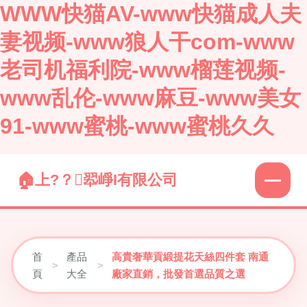
WWW快猫AV-www快猫成人夫
妻视频-www狼人干com-www
老司机福利院-www榴莲视频-
www乱伦-www麻豆-www美女
91-www蜜桃-www蜜桃久久
上?？翆崢I有限公司
首
產品
高貴奢華貢緞提花天絲四件套 南通
>
>
頁
大全
廠家直銷，批發首選品質之選