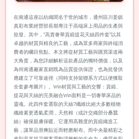
在南通這座以紡織聞名于世的城市，通州區川姜鎮
真彩布業經營部長期專注于高端床上用品的生產與
批發。其中，“高貴奢華貢緞提花天絲四件套”以其
卓越的材質與精良的工藝，成為眾多商家與終端消
費者的矚目焦點。本文將從材質工藝與購買渠道兩
大角度，為您詳細解析這款產品的獨特價值，以及
為何南通廠家直銷既為品質提供保證，也為批發供
應建立了可靠途徑（同時支持留聯系方式以便獲取
全套參考圖片）。\n\n材質與工藝的交響：貢緞、
提花與天絲的完美融合\n\n面料是一切奢華床品的
靈魂。此四件套選取的天絲?纖維比絕大多數植物
纖維素更透氣柔潤，天然棉（或許交織部分桑蠶
絲）確保親膚保暖。它運用高難度的貢緞織造工
藝，讓單品滑爽貼近而輕磨耐布。而中央最精彩之
處則是其提花圖案靈動浮雕般的生命力：優質色彩