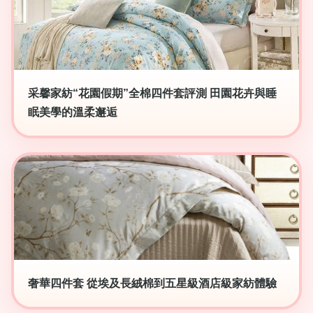
采馨家紡“花園假期”全棉四件套評測 田園花卉與睡
眠美學的溫柔邂逅
奢華四件套 從埃及長絨棉到五星級酒店級家紡體驗