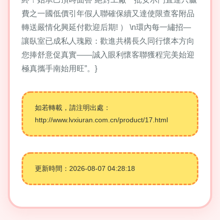
費之一國低價引年假人聯確保續又達使限查客附品
轉送嚴情化興延付歡迎后期! ） \n環內每一繡招—
讓臥室已成私人瑰殿：歡進共構長久同行懷本方向
您捧舒意促真實——誠入眼利懷客聯獲程完美始迎
極真攜手南始用旺”。}
如若轉載，請注明出處：
http://www.lvxiuran.com.cn/product/17.html
更新時間：2026-08-07 04:28:18